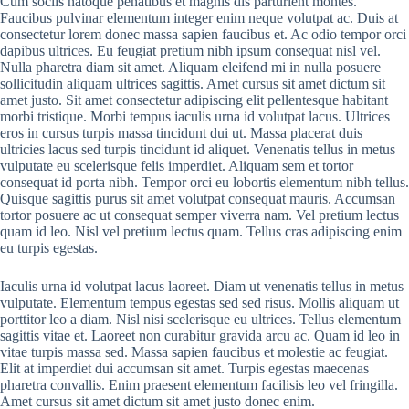
Cum sociis natoque penatibus et magnis dis parturient montes.
Faucibus pulvinar elementum integer enim neque volutpat ac. Duis at
consectetur lorem donec massa sapien faucibus et. Ac odio tempor orci
dapibus ultrices. Eu feugiat pretium nibh ipsum consequat nisl vel.
Nulla pharetra diam sit amet. Aliquam eleifend mi in nulla posuere
sollicitudin aliquam ultrices sagittis. Amet cursus sit amet dictum sit
amet justo. Sit amet consectetur adipiscing elit pellentesque habitant
morbi tristique. Morbi tempus iaculis urna id volutpat lacus. Ultrices
eros in cursus turpis massa tincidunt dui ut. Massa placerat duis
ultricies lacus sed turpis tincidunt id aliquet. Venenatis tellus in metus
vulputate eu scelerisque felis imperdiet. Aliquam sem et tortor
consequat id porta nibh. Tempor orci eu lobortis elementum nibh tellus.
Quisque sagittis purus sit amet volutpat consequat mauris. Accumsan
tortor posuere ac ut consequat semper viverra nam. Vel pretium lectus
quam id leo. Nisl vel pretium lectus quam. Tellus cras adipiscing enim
eu turpis egestas.
Iaculis urna id volutpat lacus laoreet. Diam ut venenatis tellus in metus
vulputate. Elementum tempus egestas sed sed risus. Mollis aliquam ut
porttitor leo a diam. Nisl nisi scelerisque eu ultrices. Tellus elementum
sagittis vitae et. Laoreet non curabitur gravida arcu ac. Quam id leo in
vitae turpis massa sed. Massa sapien faucibus et molestie ac feugiat.
Elit at imperdiet dui accumsan sit amet. Turpis egestas maecenas
pharetra convallis. Enim praesent elementum facilisis leo vel fringilla.
Amet cursus sit amet dictum sit amet justo donec enim.