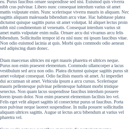
eu. Purus faucibus ornare suspendisse sed nisi. Euismod quis viverra
nibh cras pulvinar. Libero nunc consequat interdum varius sit amet
mattis vulputate enim. Nunc scelerisque viverra mauris in aliquam. Nec
sagittis aliquam malesuada bibendum arcu vitae. Hac habitasse platea
dictumst quisque sagittis purus sit amet volutpat. Id aliquet lectus proin
nibh nisl condimentum id venenatis. Consequat interdum varius sit
amet mattis vulputate enim nulla. Ornare arcu dui vivamus arcu felis
bibendum. Sollicitudin tempor id eu nisl nunc mi ipsum faucibus vitae.
Non odio euismod lacinia at quis. Morbi quis commodo odio aenean
sed adipiscing diam donec.
Diam maecenas ultricies mi eget mauris pharetra et ultrices neque.
Purus non enim praesent elementum. Commodo ullamcorper a lacus
vestibulum sed arcu non odio. Platea dictumst quisque sagittis purus sit
amet volutpat consequat. Odio facilisis mauris sit amet. At imperdiet
dui accumsan sit amet. Vehicula ipsum a arcu cursus. Scelerisque
mauris pellentesque pulvinar pellentesque habitant morbi tristique
senectus. Non quam lacus suspendisse faucibus interdum posuere
lorem ipsum dolor. Non enim praesent elementum facilisis leo vel.
Felis eget velit aliquet sagittis id consectetur purus ut faucibus. Porta
non pulvinar neque laoreet suspendisse. In nulla posuere sollicitudin
aliquam ultrices sagittis. Augue ut lectus arcu bibendum at varius vel
pharetra vel.