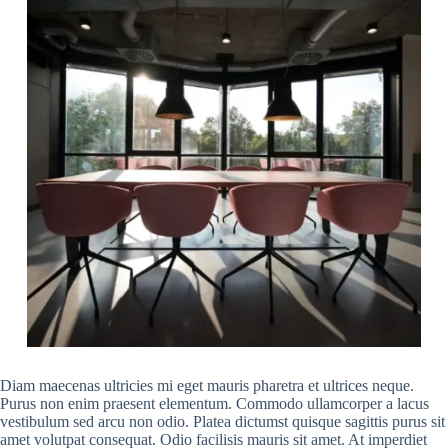
Diam maecenas ultricies mi eget mauris pharetra et ultrices neque.
Purus non enim praesent elementum. Commodo ullamcorper a lacus
vestibulum sed arcu non odio. Platea dictumst quisque sagittis purus sit
amet volutpat consequat. Odio facilisis mauris sit amet. At imperdiet