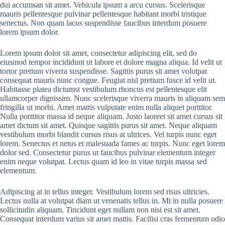
dui accumsan sit amet. Vehicula ipsum a arcu cursus. Scelerisque
mauris pellentesque pulvinar pellentesque habitant morbi tristique
senectus. Non quam lacus suspendisse faucibus interdum posuere
lorem ipsum dolor.
Lorem ipsum dolor sit amet, consectetur adipiscing elit, sed do
eiusmod tempor incididunt ut labore et dolore magna aliqua. Id velit ut
tortor pretium viverra suspendisse. Sagittis purus sit amet volutpat
consequat mauris nunc congue. Feugiat nisl pretium fusce id velit ut.
Habitasse platea dictumst vestibulum rhoncus est pellentesque elit
ullamcorper dignissim. Nunc scelerisque viverra mauris in aliquam sem
fringilla ut morbi. Amet mattis vulputate enim nulla aliquet porttitor.
Nulla porttitor massa id neque aliquam. Justo laoreet sit amet cursus sit
amet dictum sit amet. Quisque sagittis purus sit amet. Neque aliquam
vestibulum morbi blandit cursus risus at ultrices. Vel turpis nunc eget
lorem. Senectus et netus et malesuada fames ac turpis. Nunc eget lorem
dolor sed. Consectetur purus ut faucibus pulvinar elementum integer
enim neque volutpat. Lectus quam id leo in vitae turpis massa sed
elementum.
Adipiscing at in tellus integer. Vestibulum lorem sed risus ultricies.
Lectus nulla at volutpat diam ut venenatis tellus in. Mi in nulla posuere
sollicitudin aliquam. Tincidunt eget nullam non nisi est sit amet.
Consequat interdum varius sit amet mattis. Facilisi cras fermentum odio